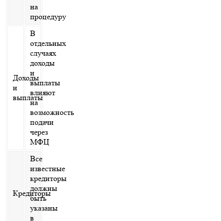
на
процедуру
В
отдельных
случаях
доходы
и
Доходы
выплаты
и
влияют
выплаты
на
возможность
подачи
через
МФЦ
Все
известные
кредиторы
должны
Кредиторы
быть
указаны
в