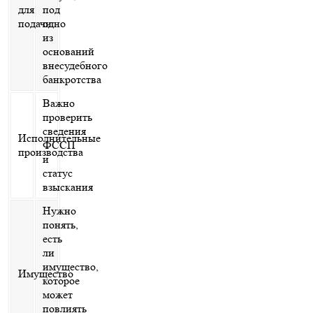
для
под
подачи
одно
из
оснований
внесудебного
банкротства
Важно
проверить
сведения
Исполнительные
ФССП
производства
и
статус
взыскания
Нужно
понять,
есть
ли
имущество,
Имущество
которое
может
повлиять