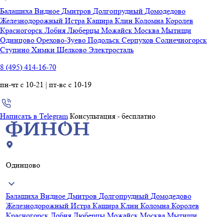
Балашиха
Видное
Дмитров
Долгопрудный
Домодедово
Железнодорожный
Истра
Кашира
Клин
Коломна
Королев
Красногорск
Лобня
Люберцы
Можайск
Москва
Мытищи
Одинцово
Орехово-Зуево
Подольск
Серпухов
Солнечногорск
Ступино
Химки
Щелково
Электросталь
8 (495) 414-16-70
пн-чт с 10-21 | пт-вс с 10-19
Написать в Telegram
Консультация - бесплатно
Одинцово
Балашиха
Видное
Дмитров
Долгопрудный
Домодедово
Железнодорожный
Истра
Кашира
Клин
Коломна
Королев
Красногорск
Лобня
Люберцы
Можайск
Москва
Мытищи